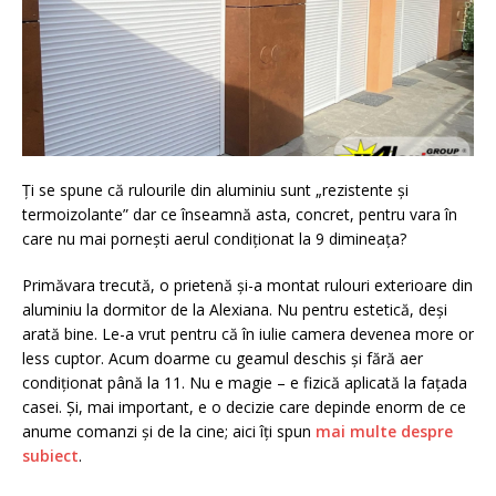
Ți se spune că rulourile din aluminiu sunt „rezistente și
termoizolante” dar ce înseamnă asta, concret, pentru vara în
care nu mai pornești aerul condiționat la 9 dimineața?
Primăvara trecută, o prietenă și-a montat rulouri exterioare din
aluminiu la dormitor de la Alexiana. Nu pentru estetică, deși
arată bine. Le-a vrut pentru că în iulie camera devenea more or
less cuptor. Acum doarme cu geamul deschis și fără aer
condiționat până la 11. Nu e magie – e fizică aplicată la fațada
casei. Și, mai important, e o decizie care depinde enorm de ce
anume comanzi și de la cine; aici îți spun
mai multe despre
subiect
.