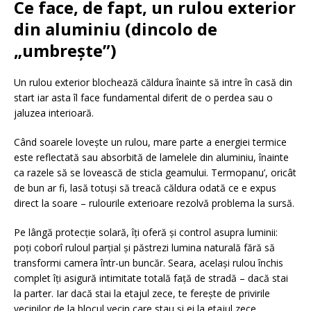
Ce face, de fapt, un rulou exterior
din aluminiu (dincolo de
„umbrește”)
Un rulou exterior blochează căldura înainte să intre în casă din
start iar asta îl face fundamental diferit de o perdea sau o
jaluzea interioară.
Când soarele lovește un rulou, mare parte a energiei termice
este reflectată sau absorbită de lamelele din aluminiu, înainte
ca razele să se lovească de sticla geamului. Termopanu’, oricât
de bun ar fi, lasă totuși să treacă căldura odată ce e expus
direct la soare – rulourile exterioare rezolvă problema la sursă.
Pe lângă protecție solară, îți oferă și control asupra luminii:
poți coborî ruloul parțial și păstrezi lumina naturală fără să
transformi camera într-un buncăr. Seara, același rulou închis
complet îți asigură intimitate totală față de stradă – dacă stai
la parter. Iar dacă stai la etajul zece, te ferește de privirile
vecinilor de la blocul vecin care stau și ei la etajul zece.