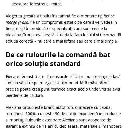
deasupra ferestrei e limitat.
Alegerea greșită a tipului înseamnă fie o montare tip
las’ că
merge și-așa,
fie un compromis estetic pe care îl vei vedea în
fiecare zi. Un producător specializat, cum sunt cei de la
Alexiana Group, evaluează situația la fața locului și recomandă
soluția corectă – nu care e mai ieftină sau care e mai simplă.
De ce rulourile la comandă bat
orice soluție standard
Fiecare fereastră are dimensiunile ei. Un rulou prea îngust lasă
lumina să intre pe margini. Unul montat fără măsurători
precise poate crea punți termice exact acolo unde vrei să eviți
pierderile de căldură.
Alexiana Group este brand autohton, o afacere cu capital
românesc 100%, cu peste 30 de ani de experiență în producție
și montaj. Rulourile exterioare Alexiana sunt acoperite de
garanția extinsă de 11 ani cu deplasare, materiale și manoperă