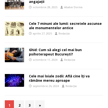
angajații
octombrie 28, 2025
Ababei Dorina
Cele 7 minuni ale lumii: secretele ascunse
ale monumentelor antice
aprilie 27, 2025
Redacția
Ghid: Cum să alegi cel mai bun
psihoterapeut București?
octombrie 11, 2024
Redacția
Cele mai loiale zodii: Află cine îți va
rămâne mereu aproape
septembrie 26, 2024
Redacția
1
2
3
»