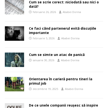
Cum se scrie corect: niciodată sau nici o
dată?
februarie 26, 2026
Ababei Dorina
Ce faci când partenerul evită discuțiile
importante
februarie 5, 2026
Ababei Dorina
Cum se simte un atac de panică
ianuarie 30, 2026
Ababei Dorina
Orientarea în carieră pentru tineri la
primul job
decembrie 19, 2025
Ababei Dorina
De ce unele companii reușesc să inspire