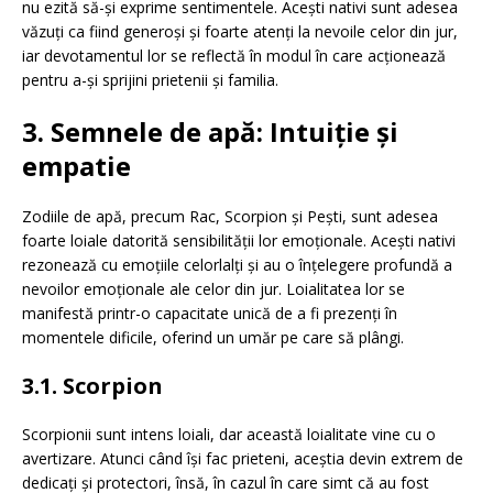
nu ezită să-și exprime sentimentele. Acești nativi sunt adesea
văzuți ca fiind generoși și foarte atenți la nevoile celor din jur,
iar devotamentul lor se reflectă în modul în care acționează
pentru a-și sprijini prietenii și familia.
3. Semnele de apă: Intuiție și
empatie
Zodiile de apă, precum Rac, Scorpion și Pești, sunt adesea
foarte loiale datorită sensibilității lor emoționale. Acești nativi
rezonează cu emoțiile celorlalți și au o înțelegere profundă a
nevoilor emoționale ale celor din jur. Loialitatea lor se
manifestă printr-o capacitate unică de a fi prezenți în
momentele dificile, oferind un umăr pe care să plângi.
3.1. Scorpion
Scorpionii sunt intens loiali, dar această loialitate vine cu o
avertizare. Atunci când își fac prieteni, aceștia devin extrem de
dedicați și protectori, însă, în cazul în care simt că au fost