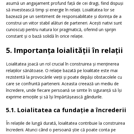
asumă un angajament profund față de cei dragi, fiind dispuși
să investească timp și energie în relații. Loialitatea lor se
bazează pe un sentiment de responsabilitate și dorința de a
construi un viitor stabil alături de parteneri. Acești nativi sunt
cunoscuți pentru natura lor pragmatică, oferind un sprijin
constant și o bază solidă în orice relație.
5. Importanța loialității în relații
Loialitatea joacă un rol crucial în construirea și menținerea
relațiilor sănătoase. O relație bazată pe loialitate este mai
rezistentă la provocările vieții și poate depăși obstacolele cu
care se confruntă partenerii. Aceasta creează un mediu de
încredere, unde fiecare persoană se simte în siguranță să își
exprime emoțiile și să își împărtășească gândurile.
5.1. Loialitatea ca fundație a încrederii
În relațiile de lungă durată, loialitatea contribuie la construirea
încrederii. Atunci când o persoană știe că poate conta pe