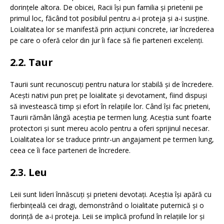
dorințele altora. De obicei, Racii își pun familia și prietenii pe
primul loc, făcând tot posibilul pentru a-i proteja și a-i susține.
Loialitatea lor se manifestă prin acțiuni concrete, iar încrederea
pe care o oferă celor din jur îi face să fie parteneri excelenți.
2.2. Taur
Taurii sunt recunoscuți pentru natura lor stabilă și de încredere.
Acești nativi pun preț pe loialitate și devotament, fiind dispuși
să investească timp și efort în relațiile lor. Când își fac prieteni,
Taurii rămân lângă aceștia pe termen lung. Aceștia sunt foarte
protectori și sunt mereu acolo pentru a oferi sprijinul necesar.
Loialitatea lor se traduce printr-un angajament pe termen lung,
ceea ce îi face parteneri de încredere.
2.3. Leu
Leii sunt lideri înnăscuți și prieteni devotați. Aceștia își apără cu
fierbințeală cei dragi, demonstrând o loialitate puternică și o
dorință de a-i proteja. Leii se implică profund în relațiile lor și