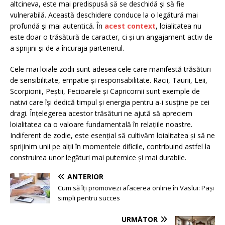
altcineva, este mai predispusă să se deschidă și să fie
vulnerabilă. Această deschidere conduce la o legătură mai
profundă și mai autentică. În
acest context
, loialitatea nu
este doar o trăsătură de caracter, ci și un angajament activ de
a sprijini și de a încuraja partenerul.
Cele mai loiale zodii sunt adesea cele care manifestă trăsături
de sensibilitate, empatie și responsabilitate. Racii, Taurii, Leii,
Scorpionii, Peștii, Fecioarele și Capricornii sunt exemple de
nativi care își dedică timpul și energia pentru a-i susține pe cei
dragi. Înțelegerea acestor trăsături ne ajută să apreciem
loialitatea ca o valoare fundamentală în relațiile noastre.
Indiferent de zodie, este esențial să cultivăm loialitatea și să ne
sprijinim unii pe alții în momentele dificile, contribuind astfel la
construirea unor legături mai puternice și mai durabile.
ANTERIOR
Cum să îți promovezi afacerea online în Vaslui: Pași
simpli pentru succes
URMĂTOR