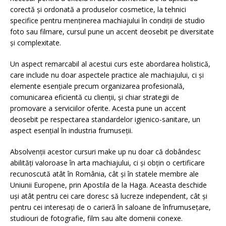
corectă și ordonată a produselor cosmetice, la tehnici
specifice pentru menținerea machiajului în condiții de studio
foto sau filmare, cursul pune un accent deosebit pe diversitate
și complexitate.
Un aspect remarcabil al acestui curs este abordarea holistică,
care include nu doar aspectele practice ale machiajului, ci și
elemente esențiale precum organizarea profesională,
comunicarea eficientă cu clienții, și chiar strategii de
promovare a serviciilor oferite. Acesta pune un accent
deosebit pe respectarea standardelor igienico-sanitare, un
aspect esențial în industria frumuseții.
Absolvenții acestor cursuri make up nu doar că dobândesc
abilități valoroase în arta machiajului, ci și obțin o certificare
recunoscută atât în România, cât și în statele membre ale
Uniunii Europene, prin Apostila de la Haga. Aceasta deschide
uși atât pentru cei care doresc să lucreze independent, cât și
pentru cei interesați de o carieră în saloane de înfrumusețare,
studiouri de fotografie, film sau alte domenii conexe.