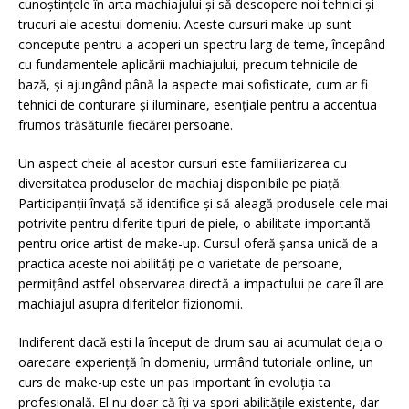
cunoștințele în arta machiajului și să descopere noi tehnici și
trucuri ale acestui domeniu. Aceste cursuri make up sunt
concepute pentru a acoperi un spectru larg de teme, începând
cu fundamentele aplicării machiajului, precum tehnicile de
bază, și ajungând până la aspecte mai sofisticate, cum ar fi
tehnici de conturare și iluminare, esențiale pentru a accentua
frumos trăsăturile fiecărei persoane.
Un aspect cheie al acestor cursuri este familiarizarea cu
diversitatea produselor de machiaj disponibile pe piață.
Participanții învață să identifice și să aleagă produsele cele mai
potrivite pentru diferite tipuri de piele, o abilitate importantă
pentru orice artist de make-up. Cursul oferă șansa unică de a
practica aceste noi abilități pe o varietate de persoane,
permițând astfel observarea directă a impactului pe care îl are
machiajul asupra diferitelor fizionomii.
Indiferent dacă ești la început de drum sau ai acumulat deja o
oarecare experiență în domeniu, urmând tutoriale online, un
curs de make-up este un pas important în evoluția ta
profesională. El nu doar că îți va spori abilitățile existente, dar