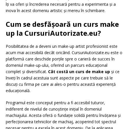
îți va oferi și încrederea necesară pentru a experimenta și a
inova în acest domeniu artistic și mereu în schimbare.
Cum se desfășoară un curs make
up la CursuriAutorizate.eu?
Posibilitatea de a deveni un make-up artist profesionist este
acum mai accesibilă decât oricând. CursuriAutorizate.eu este o
platformă care deschide porțile spre o carieră de succes în
domeniul make-up-ului, oferind un parcurs educațional
complet și diversificat.
Cât costă un curs de make up
și ce
înveți în cadrul acestuia sunt aspecte pe care trebuie să le
discuți cu firma pe care ai ales-o pentru această experiență
educațională.
Programul este conceput pentru a fi accesibil tuturor,
indiferent de nivelul de cunoștințe inițial în domeniul
machiajului. Acesta oferă o fundație solidă pentru învățarea și
perfecționarea tehnicilor de machiaj, acoperind tot spectrul
necesar pentru a excela în acest domeniu. De la aplicarea