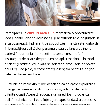
Participarea la
cursuri make up
reprezintă o oportunitate
ideală pentru oricine dorește să-și aprofundeze cunoștințele în
arta cosmetică. Indiferent de scopul tău – fie că este vorba de
îmbunătățirea abilităților personale sau de lansarea într-o
carieră în domeniul frumuseții – aceste cursuri oferă
instrucțiuni detaliate despre cum să aplici machiajul în mod
eficient și artistic. Vei învăța să selectezi produsele adecvate
tipului tău de piele, o competență esențială pentru a obține
cele mai bune rezultate.
Cursurile de make-up îți vor deschide calea către explorarea
unei game variate de stiluri și look-uri, adaptabile pentru
diferite ocazii. Această educație te va echipa nu doar cu
abilități tehnice, ci și cu o înțelegere aprofundată a esteticii și
creativității în machiaj, esențiale pentru orice pasionat sau