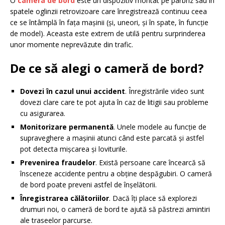
O
camera de bord
este un dispozitiv montat pe parbriz sau în
spatele oglinzii retrovizoare care înregistrează continuu ceea
ce se întâmplă în fața mașinii (și, uneori, și în spate, în funcție
de model). Aceasta este extrem de utilă pentru surprinderea
unor momente neprevăzute din trafic.
De ce să alegi o cameră de bord?
Dovezi în cazul unui accident
. Înregistrările video sunt
dovezi clare care te pot ajuta în caz de litigii sau probleme
cu asigurarea.
Monitorizare permanentă
. Unele modele au funcție de
supraveghere a mașinii atunci când este parcată și astfel
pot detecta mișcarea și loviturile.
Prevenirea fraudelor
. Există persoane care încearcă să
însceneze accidente pentru a obține despăgubiri. O cameră
de bord poate preveni astfel de înșelătorii.
Înregistrarea călătoriilor
. Dacă îți place să explorezi
drumuri noi, o cameră de bord te ajută să păstrezi amintiri
ale traseelor parcurse.