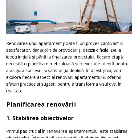
Renovarea unui apartament poate fi un proces captivant și
satisfăcător, dar și plin de provocări și decizii dificile. De la
ideea inițială și până la finalizarea proiectului, fiecare etapă
necesită o planificare meticuloasă și o execuție atentă pentru
a asigura succesul și satisfacția deplină. În acest ghid, vom
explora fiecare aspect al renovării apartamentului, oferind
sfaturi practice și sugestii pentru a transforma visul dvs. în
realitate.
Planificarea renovării
1. Stabilirea obiectivelor
Primul pas crucial în renovarea apartamentului este stabilirea
obiectivelor. Întrebați-vă ce vă doriți să obțineți din acest