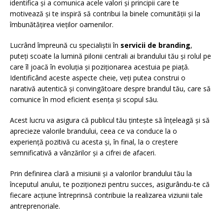
identifica și a comunica acele valori și principii care te
motivează și te inspiră să contribui la binele comunității și la
îmbunătățirea vieților oamenilor.
Lucrând împreună cu specialiștii în
servicii de branding
,
puteți scoate la lumină pilonii centrali ai brandului tău și rolul pe
care îl joacă în evoluția și poziționarea acestuia pe piață.
Identificând aceste aspecte cheie, veți putea construi o
narativă autentică și convingătoare despre brandul tău, care să
comunice în mod eficient esența și scopul său.
Acest lucru va asigura că publicul tău țintește să înțeleagă și să
aprecieze valorile brandului, ceea ce va conduce la o
experiență pozitivă cu acesta și, în final, la o creștere
semnificativă a vânzărilor și a cifrei de afaceri.
Prin definirea clară a misiunii și a valorilor brandului tău la
începutul anului, te poziționezi pentru succes, asigurându-te că
fiecare acțiune întreprinsă contribuie la realizarea viziunii tale
antreprenoriale.