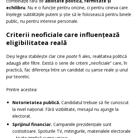
combinație rară de
abilitate politică, fermitate și
echilibru
. Nu e o funcție pentru oricine, ci pentru cineva care
înțelege subtilitățile puterii și știe să le folosească pentru binele
public, nu pentru interese personale.
Criterii neoficiale care influențează
eligibilitatea reală
Deși legea stabilește clar cine
poate
fi ales, realitatea politică
adaugă alte filtre. Există o serie de criterii „neoficiale” care, în
practică, fac diferența între un candidat cu șanse reale și unul
pur teoretic.
Printre acestea:
Notorietatea publică.
Candidatul trebuie să fie cunoscut
la nivel național. Fără vizibilitate, mesajul nu ajunge la
electorat.
Sprijinul financiar.
Campaniile prezidențiale sunt
costisitoare. Spoturile TV, mitingurile, materialele electorale
– toate implică sume uriașe.