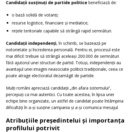
Candidații susținuți de partide politice
beneficiază de:
o bază solidă de votanți;
resurse logistice, financiare și mediatice;
rețele teritoriale capabile să strângă rapid semnături.
Candidații independenți
, în schimb, se bazează pe
notorietate și încrederea personală. Pentru ei, procesul este
mai dificil: trebuie să strângă aceleași 200.000 de semnături
fără ajutorul unei structuri de partid. Totuși, independenții au
avantajul unei imagini neasociate politicii tradiționale, ceea ce
poate atrage electoratul dezamăgit de partide.
Mulți români apreciază candidații „din afara sistemului”,
percepuți ca mai autentici. Cu toate acestea, în lipsa unei
echipe bine organizate, un astfel de candidat poate întâmpina
dificultăți în a-și susține campania și a-și comunica mesajul.
Atribuțiile președintelui și importanța
profilului potrivit