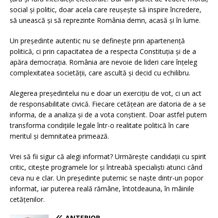
social și politic, doar acela care reușește să inspire încredere,
să unească și să reprezinte România demn, acasă și în lume.
Un președinte autentic nu se definește prin apartenență
politică, ci prin capacitatea de a respecta Constituția și de a
apăra democrația. România are nevoie de lideri care înțeleg
complexitatea societății, care ascultă și decid cu echilibru.
Alegerea președintelui nu e doar un exercițiu de vot, ci un act
de responsabilitate civică. Fiecare cetățean are datoria de a se
informa, de a analiza și de a vota conștient. Doar astfel putem
transforma condițiile legale într-o realitate politică în care
meritul și demnitatea primează.
Vrei să fii sigur că alegi informat? Urmărește candidații cu spirit
critic, citește programele lor și întreabă specialiști atunci când
ceva nu e clar. Un președinte puternic se naște dintr-un popor
informat, iar puterea reală rămâne, întotdeauna, în mâinile
cetățenilor.
ANTERIOR