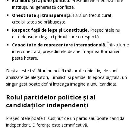
Echilibru și rațiune politică.
Președintele mediază între
instituții, nu generează conflicte.
Onestitate și transparență.
Fără un trecut curat,
credibilitatea se prăbușește.
Respect față de lege și Constituție.
Președintele nu
este deasupra legii, ci primul care o respectă.
Capacitate de reprezentare internațională.
Într-o lume
interconectată, președintele devine imaginea României
peste hotare.
Deși aceste trăsături nu pot fi măsurate obiectiv, ele sunt
analizate de alegători, jurnaliști și partide. În epoca digitală, un
singur gest poate defini întreaga imagine a unui candidat.
Rolul partidelor politice și al
candidaților independenți
Președintele poate fi susținut de un partid sau poate candida
independent. Diferența este semnificativă.