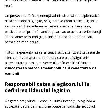
unui stat nu se învață din cărți sau discursuri, ci din implicare
reală.
Un președinte fără experiență administrativă sau diplomatică
riscă să ia decizii greșite, să genereze conflicte instituționale
sau să piardă încrederea partenerilor externi. De aceea,
partidele mari preferă candidați care au ocupat anterior funcții
importante: prim-miniștri, miniștri, europarlamentari sau
primari de mari orașe.
Totuși, experiența nu garantează succesul. Există și cazuri de
lideri veniți „din afara sistemului”, care au câștigat prin
autenticitate și empatie. Secretul stă în echilibrul dintre
cunoașterea mecanismelor politice
și
conectarea cu
oamenii
.
Responsabilitatea alegătorului în
definirea liderului legitim
Alegerea președintelui este, în ultimă instanță, o oglindă a
societății. Legile definesc cine poate candida, dar
poporul