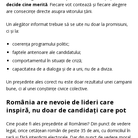
decide cine merită
. Fiecare vot contează și fiecare alegere
are consecințe directe asupra viitorului țării.
Un alegător informat trebuie să se uite nu doar la promisiuni,
ci și la:
coerența programului politic;
faptele anterioare ale candidatului;
comportamentul în situații de criză;
capacitatea de a dialoga și de a uni, nu de a diviza.
Un președinte ales corect nu este doar rezultatul unei campanii
bune, ci al unei conștiințe civice colective.
România are nevoie de lideri care
inspiră, nu doar de candidați care pot
Cine poate fi ales președinte al României? Din punct de vedere
legal, orice cetățean român de peste 35 de ani, cu domiciliul în
țară și fără interdicții electorale. Dar din punct de vedere moral,