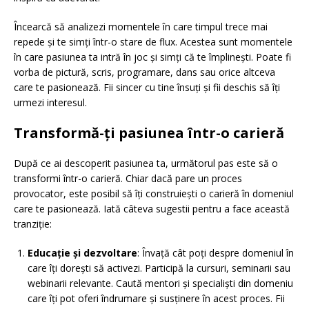
Încearcă să analizezi momentele în care timpul trece mai
repede și te simți într-o stare de flux. Acestea sunt momentele
în care pasiunea ta intră în joc și simți că te împlinești. Poate fi
vorba de pictură, scris, programare, dans sau orice altceva
care te pasionează. Fii sincer cu tine însuți și fii deschis să îți
urmezi interesul.
Transformă-ți pasiunea într-o carieră
După ce ai descoperit pasiunea ta, următorul pas este să o
transformi într-o carieră. Chiar dacă pare un proces
provocator, este posibil să îți construiești o carieră în domeniul
care te pasionează. Iată câteva sugestii pentru a face această
tranziție:
Educație și dezvoltare
: Învață cât poți despre domeniul în
care îți dorești să activezi. Participă la cursuri, seminarii sau
webinarii relevante. Caută mentori și specialiști din domeniu
care îți pot oferi îndrumare și susținere în acest proces. Fii