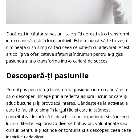
Dacă ești în căutarea pasiunii tale și îți dorești să o transformi
într-o carieră, ești în locul potrivit. Este minunat să te trezești
dimineața și să simți că faci ceea ce iubești cu adevărat. Acest
articol îți va oferi câteva sfaturi și îndrumări pentru a-ți găsi
pasiunea și a o transforma într-o carieră de succes.
Descoperă-ți pasiunile
Primul pas pentru a-ți transforma pasiunea într-o carieră este
să o descoperi. Începe prin a reflecta asupra lucrurilor care îți
aduc bucurie și îți provoacă interes. Gândește-te la activitățile
care te fac să te simți în largul tău și care îți stârnesc
curiozitatea. Învață să fii deschis la noi experiențe și să încerci
lucruri diferite. Explorează diverse hobby-uri, voluntariate sau
cursuri pentru a-ți extinde orizonturile și a descoperi ceea ce te
inspiră cu adevărat.