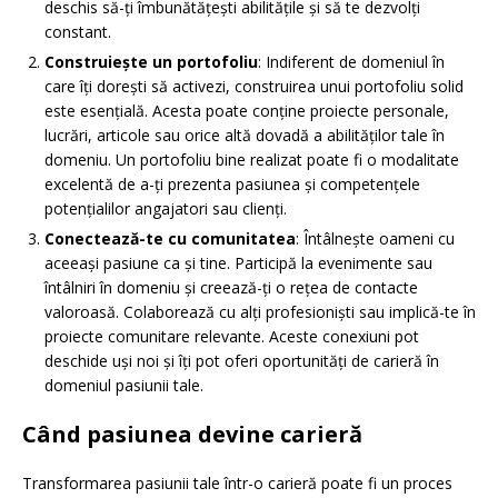
deschis să-ți îmbunătățești abilitățile și să te dezvolți
constant.
Construiește un portofoliu
: Indiferent de domeniul în
care îți dorești să activezi, construirea unui portofoliu solid
este esențială. Acesta poate conține proiecte personale,
lucrări, articole sau orice altă dovadă a abilităților tale în
domeniu. Un portofoliu bine realizat poate fi o modalitate
excelentă de a-ți prezenta pasiunea și competențele
potențialilor angajatori sau clienți.
Conectează-te cu comunitatea
: Întâlnește oameni cu
aceeași pasiune ca și tine. Participă la evenimente sau
întâlniri în domeniu și creează-ți o rețea de contacte
valoroasă. Colaborează cu alți profesioniști sau implică-te în
proiecte comunitare relevante. Aceste conexiuni pot
deschide uși noi și îți pot oferi oportunități de carieră în
domeniul pasiunii tale.
Când pasiunea devine carieră
Transformarea pasiunii tale într-o carieră poate fi un proces