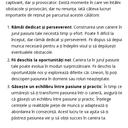
captivant, dar și provocator. Există momente în care vei întâlni
obstacole și provocări, dar nu renunța. Iată câteva lucruri
importante de reținut pe parcursul acestei călătorii:
Rămâi dedicat și perseverent
: Construirea unei cariere în
jurul pasiunii tale necesită timp și efort. Poate fi dificil la
început, dar rămâi dedicat și perseverent. Fii dispus să depui
munca necesară pentru a-ți îndeplini visul și să depășești
eventualele obstacole.
Fii deschis la oportunități noi
: Cariera ta în jurul pasiunii
tale poate evolua în moduri surprinzătoare. Fii deschis la
oportunitățile noi și explorează diferite căi. Uneori, îți poți
descoperi pasiunea în domenii sau roluri neașteptate.
Găsește un echilibru între pasiune și practic
: În timp ce
urmărești să-ți transformi pasiunea într-o carieră, asigură-te
că găsești un echilibru între pasiune și practic. Înțelege
cerințele și realitățile pieței de muncă și adaptează-ți
abordarea în consecință. Acest lucru te va ajuta să-ți
păstrezi pasiunea vie și să obții succes în cariera ta.