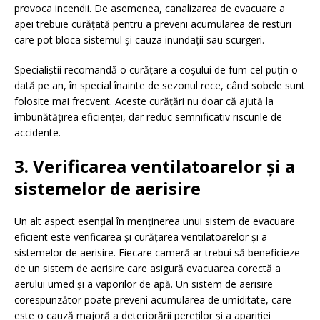
provoca incendii. De asemenea, canalizarea de evacuare a
apei trebuie curățată pentru a preveni acumularea de resturi
care pot bloca sistemul și cauza inundații sau scurgeri.
Specialiștii recomandă o curățare a coșului de fum cel puțin o
dată pe an, în special înainte de sezonul rece, când sobele sunt
folosite mai frecvent. Aceste curățări nu doar că ajută la
îmbunătățirea eficienței, dar reduc semnificativ riscurile de
accidente.
3. Verificarea ventilatoarelor și a
sistemelor de aerisire
Un alt aspect esențial în menținerea unui sistem de evacuare
eficient este verificarea și curățarea ventilatoarelor și a
sistemelor de aerisire. Fiecare cameră ar trebui să beneficieze
de un sistem de aerisire care asigură evacuarea corectă a
aerului umed și a vaporilor de apă. Un sistem de aerisire
corespunzător poate preveni acumularea de umiditate, care
este o cauză majoră a deteriorării pereților și a apariției