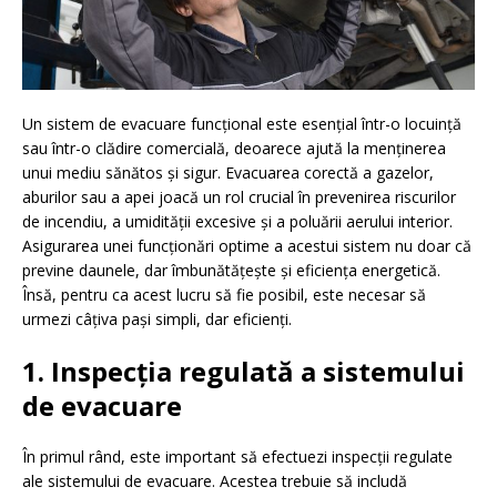
Un sistem de evacuare funcțional este esențial într-o locuință
sau într-o clădire comercială, deoarece ajută la menținerea
unui mediu sănătos și sigur. Evacuarea corectă a gazelor,
aburilor sau a apei joacă un rol crucial în prevenirea riscurilor
de incendiu, a umidității excesive și a poluării aerului interior.
Asigurarea unei funcționări optime a acestui sistem nu doar că
previne daunele, dar îmbunătățește și eficiența energetică.
Însă, pentru ca acest lucru să fie posibil, este necesar să
urmezi câțiva pași simpli, dar eficienți.
1. Inspecția regulată a sistemului
de evacuare
În primul rând, este important să efectuezi inspecții regulate
ale sistemului de evacuare. Acestea trebuie să includă