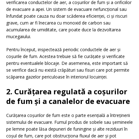
verificarea conductelor de aer, a coșurilor de fum și a orificiilor
de evacuare a apei. Un sistem de evacuare nefuncțional sau
înfundat poate cauza nu doar scăderea eficienței, ci și riscuri
grave, cum ar fi înecarea cu monoxid de carbon sau
acumularea de umiditate, care poate duce la dezvoltarea
mucegaiului.
Pentru început, inspectează periodic conductele de aer și
coșurile de fum. Acestea trebuie să fie curățate și verificate
pentru eventualele blocaje. De asemenea, este important să
se verifice dacă nu există crăpături sau fisuri care pot permite
scăparea gazelor periculoase în interiorul locuinței.
2. Curățarea regulată a coșurilor
de fum și a canalelor de evacuare
Curățarea coșurilor de fum este o parte esențială a întreținerii
sistemului de evacuare. Fumul produs de sobele sau șemineele
pe lemne poate lăsa depuneri de funingine și alte reziduuri în
coșul de fum, care pot obstrucționa fluxul de aer și pot