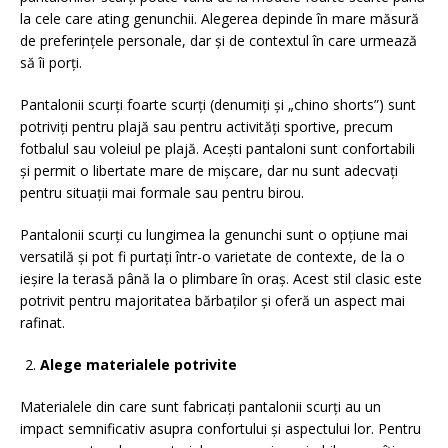
la cele care ating genunchii. Alegerea depinde în mare măsură
de preferințele personale, dar și de contextul în care urmează
să îi porți.
Pantalonii scurți foarte scurți (denumiți și „chino shorts”) sunt
potriviți pentru plajă sau pentru activități sportive, precum
fotbalul sau voleiul pe plajă. Acești pantaloni sunt confortabili
și permit o libertate mare de mișcare, dar nu sunt adecvați
pentru situații mai formale sau pentru birou.
Pantalonii scurți cu lungimea la genunchi sunt o opțiune mai
versatilă și pot fi purtați într-o varietate de contexte, de la o
ieșire la terasă până la o plimbare în oraș. Acest stil clasic este
potrivit pentru majoritatea bărbaților și oferă un aspect mai
rafinat.
Alege materialele potrivite
Materialele din care sunt fabricați pantalonii scurți au un
impact semnificativ asupra confortului și aspectului lor. Pentru