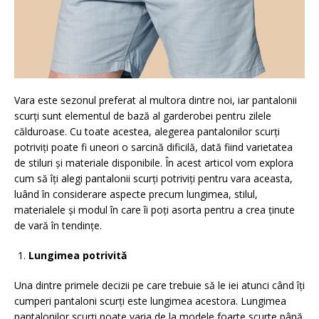
Vara este sezonul preferat al multora dintre noi, iar pantalonii
scurți sunt elementul de bază al garderobei pentru zilele
călduroase. Cu toate acestea, alegerea pantalonilor scurți
potriviți poate fi uneori o sarcină dificilă, dată fiind varietatea
de stiluri și materiale disponibile. În acest articol vom explora
cum să îți alegi pantalonii scurți potriviți pentru vara aceasta,
luând în considerare aspecte precum lungimea, stilul,
materialele și modul în care îi poți asorta pentru a crea ținute
de vară în tendințe.
Lungimea potrivită
Una dintre primele decizii pe care trebuie să le iei atunci când îți
cumperi pantaloni scurți este lungimea acestora. Lungimea
pantalonilor scurți poate varia de la modele foarte scurte până