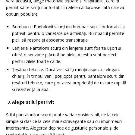
vara aceasta, alege materiale ușoare și respirabile, care îți
permit să te simți confortabil în zilele călduroase. Iată câteva
opțiuni populare:
Bumbacul: Pantalonii scurți din bumbac sunt confortabili și
potriviti pentru o varietate de activități. Bumbacul permite
pielii să respire și absoarbe transpirația.
Lenjeria: Pantalonii scurți din lenjerie sunt foarte ușori și
oferă o senzație plăcută pe piele. Aceștia sunt perfecti
pentru zilele foarte calde.
Țesături tehnice: Dacă vrei să îți menții aspectul elegant
chiar și în timpul verii, poți opta pentru pantaloni scurți din
țesături tehnice, care pot avea proprietăți de uscare rapidă
și rezistență la apă.
Alege stilul potrivit
Stilul pantalonilor scurți poate varia considerabil, de la cele
simple și clasice la cele mai extravagante sau cu imprimeuri
interesante. Alegerea depinde de gusturile personale și de
contextul în care vrei să îi porți.