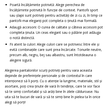
Poartă încălțăminte potrivită: Alege perechea de
încălțăminte potrivită în funcție de context. Pantofii sport
sau șlapii sunt potriviți pentru activități de zi cu zi, în timp ce
pantofii mai eleganți pot completa o ținută mai formală.
Adaugă accesorii: O curea de calitate și câteva accesorii pot
completa ținuta. Un ceas elegant sau o pălărie pot adăuga
o notă distinctă.
Fii atent la culori: Alege culori care se potrivesc între ele și
evită combinațiile care sunt prea încărcate. Tonurile neutre,
precum alb, negru, bej sau albastru, sunt întotdeauna o
alegere sigură.
Alegerea pantalonilor scurți potriviți pentru vara aceasta
depinde de preferințele personale și de contextul în care
intenționezi să îi porți. Cu o atenție la lungime, materiale, stil și
asortare, poți crea ținute de vară în tendințe, care te vor face
să te simți confortabil și să arăți bine în zilele călduroase. Nu
uita să te bucuri de vară și să te simți bine în pielea ta în orice
alegi să porți!