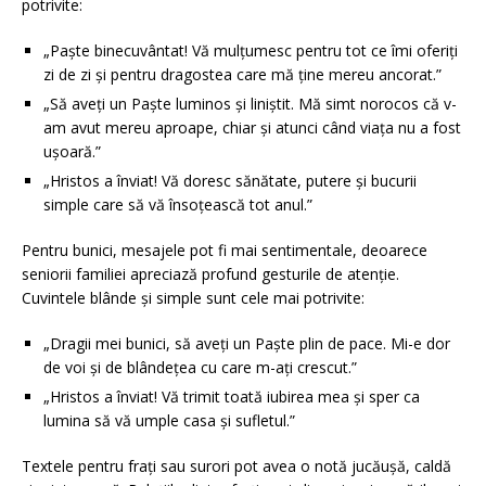
potrivite:
„Paște binecuvântat! Vă mulțumesc pentru tot ce îmi oferiți
zi de zi și pentru dragostea care mă ține mereu ancorat.”
„Să aveți un Paște luminos și liniștit. Mă simt norocos că v-
am avut mereu aproape, chiar și atunci când viața nu a fost
ușoară.”
„Hristos a înviat! Vă doresc sănătate, putere și bucurii
simple care să vă însoțească tot anul.”
Pentru bunici, mesajele pot fi mai sentimentale, deoarece
seniorii familiei apreciază profund gesturile de atenție.
Cuvintele blânde și simple sunt cele mai potrivite:
„Dragii mei bunici, să aveți un Paște plin de pace. Mi-e dor
de voi și de blândețea cu care m-ați crescut.”
„Hristos a înviat! Vă trimit toată iubirea mea și sper ca
lumina să vă umple casa și sufletul.”
Textele pentru frați sau surori pot avea o notă jucăușă, caldă