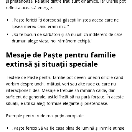
și prietenoasă. Relațiile dintre frați sunt dinamice, iar urările pot
reflecta această energie:
„Paște fericit! Îți doresc să găsești liniștea aceea care ne
lipsea mereu când eram mici.”
„Să te bucuri de sărbători și să nu uiți că indiferent de câte
drumuri alege viața, noi rămânem echipă.”
Mesaje de Paște pentru familie
extinsă și situații speciale
Textele de Paște pentru familie pot deveni uneori dificile când
vorbim despre unchi, mătuși, veri sau alte rude cu care nu
interacționezi des. Mesajele trebuie să rămână calde, dar
suficient de generale, astfel încât să nu pară forțate. În aceste
situații, e util să alegi formule elegante și prietenoase.
Exemple pentru rude mai puțin apropiate:
„Paște fericit! Să vă fie casa plină de lumină și inimile atinse