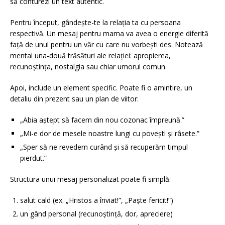
să conturezi un text autentic.
Pentru început, gândește-te la relația ta cu persoana
respectivă. Un mesaj pentru mama va avea o energie diferită
față de unul pentru un văr cu care nu vorbești des. Notează
mental una-două trăsături ale relației: apropierea,
recunoștința, nostalgia sau chiar umorul comun.
Apoi, include un element specific. Poate fi o amintire, un
detaliu din prezent sau un plan de viitor:
„Abia aștept să facem din nou cozonac împreună.”
„Mi-e dor de mesele noastre lungi cu povești și râsete.”
„Sper să ne revedem curând și să recuperăm timpul
pierdut.”
Structura unui mesaj personalizat poate fi simplă:
salut cald (ex. „Hristos a înviat!”, „Paște fericit!”)
un gând personal (recunoștință, dor, apreciere)