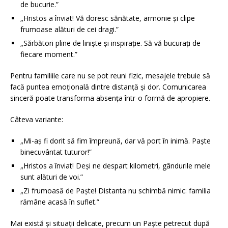
de bucurie.”
„Hristos a înviat! Vă doresc sănătate, armonie și clipe
frumoase alături de cei dragi.”
„Sărbători pline de liniște și inspirație. Să vă bucurați de
fiecare moment.”
Pentru familiile care nu se pot reuni fizic, mesajele trebuie să
facă puntea emoțională dintre distanță și dor. Comunicarea
sinceră poate transforma absența într-o formă de apropiere.
Câteva variante:
„Mi-aș fi dorit să fim împreună, dar vă port în inimă. Paște
binecuvântat tuturor!”
„Hristos a înviat! Deși ne despart kilometri, gândurile mele
sunt alături de voi.”
„Zi frumoasă de Paște! Distanta nu schimbă nimic: familia
rămâne acasă în suflet.”
Mai există și situații delicate, precum un Paște petrecut după