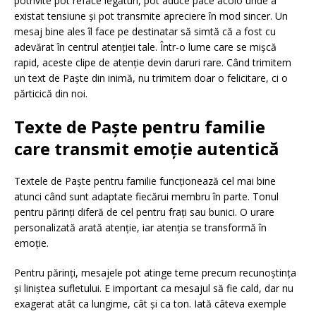
potrivite pot reface legături, pot aduce pace acolo unde a
existat tensiune și pot transmite apreciere în mod sincer. Un
mesaj bine ales îl face pe destinatar să simtă că a fost cu
adevărat în centrul atenției tale. Într-o lume care se mișcă
rapid, aceste clipe de atenție devin daruri rare. Când trimitem
un text de Paște din inimă, nu trimitem doar o felicitare, ci o
părticică din noi.
Texte de Paște pentru familie
care transmit emoție autentică
Textele de Paște pentru familie funcționează cel mai bine
atunci când sunt adaptate fiecărui membru în parte. Tonul
pentru părinți diferă de cel pentru frați sau bunici. O urare
personalizată arată atenție, iar atenția se transformă în
emoție.
Pentru părinți, mesajele pot atinge teme precum recunoștința
și liniștea sufletului. E important ca mesajul să fie cald, dar nu
exagerat atât ca lungime, cât și ca ton. Iată câteva exemple