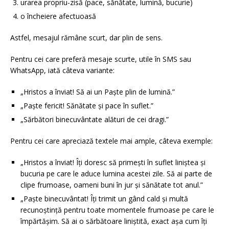
urarea propriu-zisă (pace, sănătate, lumină, bucurie)
o încheiere afectuoasă
Astfel, mesajul rămâne scurt, dar plin de sens.
Pentru cei care preferă mesaje scurte, utile în SMS sau
WhatsApp, iată câteva variante:
„Hristos a înviat! Să ai un Paște plin de lumină.”
„Paște fericit! Sănătate și pace în suflet.”
„Sărbători binecuvântate alături de cei dragi.”
Pentru cei care apreciază textele mai ample, câteva exemple:
„Hristos a înviat! Îți doresc să primești în suflet liniștea și
bucuria pe care le aduce lumina acestei zile. Să ai parte de
clipe frumoase, oameni buni în jur și sănătate tot anul.”
„Paște binecuvântat! Îți trimit un gând cald și multă
recunoștință pentru toate momentele frumoase pe care le
împărtășim. Să ai o sărbătoare liniștită, exact așa cum îți