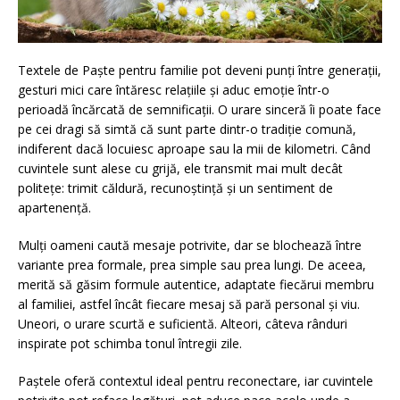
Textele de Paște pentru familie pot deveni punți între generații,
gesturi mici care întăresc relațiile și aduc emoție într-o
perioadă încărcată de semnificații. O urare sinceră îi poate face
pe cei dragi să simtă că sunt parte dintr-o tradiție comună,
indiferent dacă locuiesc aproape sau la mii de kilometri. Când
cuvintele sunt alese cu grijă, ele transmit mai mult decât
politețe: trimit căldură, recunoștință și un sentiment de
apartenență.
Mulți oameni caută mesaje potrivite, dar se blochează între
variante prea formale, prea simple sau prea lungi. De aceea,
merită să găsim formule autentice, adaptate fiecărui membru
al familiei, astfel încât fiecare mesaj să pară personal și viu.
Uneori, o urare scurtă e suficientă. Alteori, câteva rânduri
inspirate pot schimba tonul întregii zile.
Paștele oferă contextul ideal pentru reconectare, iar cuvintele