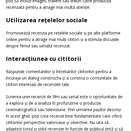
poți să incluzi imagini, trailere sau linkuri către producția
recenzată pentru a atrage mai multă atenție.
Utilizarea rețelelor sociale
Promovează recenzia pe rețelele sociale și pe alte platforme
online pentru a atrage mai mulți cititori și a stimula discuțiile
despre filmul sau serialul recenzat.
Interacțiunea cu cititorii
Răspunde comentariilor și întrebărilor cititorilor pentru a
încuraja un dialog constructiv și a construi o comunitate de
cititori interesați de recenziile tale.
Scrierea unei recenzii de film sau serial este o oportunitate de
a explora și de a analiza în profunzime o producție
cinematografică sau televiziune. Prin urmarea pașilor descriși
în acest ghid, poți crea recenzii bine fundamentate care oferă
cititorilor perspective valoroase și obiective. Nu uita să
adaptezi tonul și stilul recenziei în funcție de publicul țintă și să