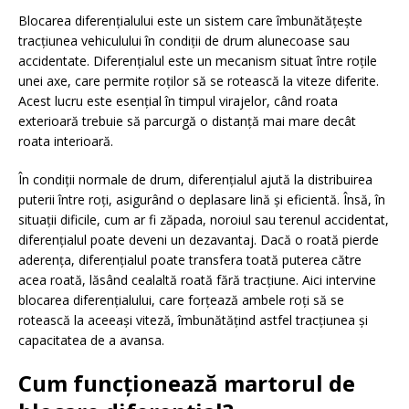
Blocarea diferențialului este un sistem care îmbunătățește
tracțiunea vehiculului în condiții de drum alunecoase sau
accidentate. Diferențialul este un mecanism situat între roțile
unei axe, care permite roților să se rotească la viteze diferite.
Acest lucru este esențial în timpul virajelor, când roata
exterioară trebuie să parcurgă o distanță mai mare decât
roata interioară.
În condiții normale de drum, diferențialul ajută la distribuirea
puterii între roți, asigurând o deplasare lină și eficientă. Însă, în
situații dificile, cum ar fi zăpada, noroiul sau terenul accidentat,
diferențialul poate deveni un dezavantaj. Dacă o roată pierde
aderența, diferențialul poate transfera toată puterea către
acea roată, lăsând cealaltă roată fără tracțiune. Aici intervine
blocarea diferențialului, care forțează ambele roți să se
rotească la aceeași viteză, îmbunătățind astfel tracțiunea și
capacitatea de a avansa.
Cum funcționează martorul de