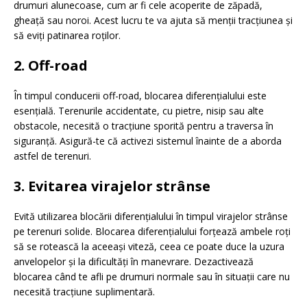
drumuri alunecoase, cum ar fi cele acoperite de zăpadă,
gheață sau noroi. Acest lucru te va ajuta să menții tracțiunea și
să eviți patinarea roților.
2.
Off-road
În timpul conducerii off-road, blocarea diferențialului este
esențială. Terenurile accidentate, cu pietre, nisip sau alte
obstacole, necesită o tracțiune sporită pentru a traversa în
siguranță. Asigură-te că activezi sistemul înainte de a aborda
astfel de terenuri.
3.
Evitarea virajelor strânse
Evită utilizarea blocării diferențialului în timpul virajelor strânse
pe terenuri solide. Blocarea diferențialului forțează ambele roți
să se rotească la aceeași viteză, ceea ce poate duce la uzura
anvelopelor și la dificultăți în manevrare. Dezactivează
blocarea când te afli pe drumuri normale sau în situații care nu
necesită tracțiune suplimentară.